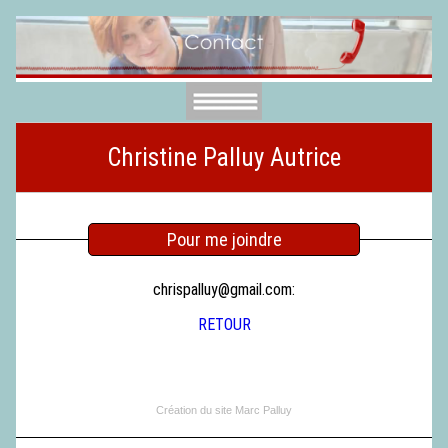
Christine Palluy Autrice
Pour me joindre
chrispalluy@gmail.com:
RETOUR
Création du site Marc Palluy